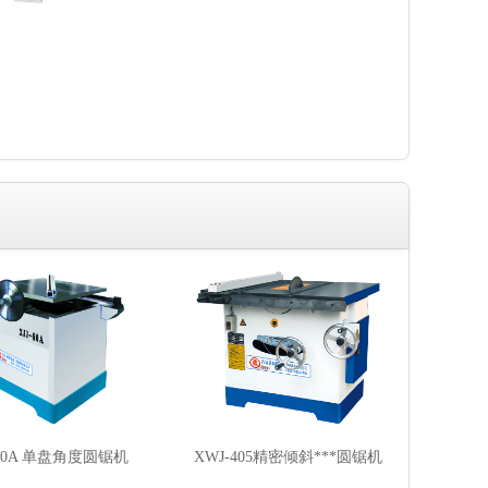
-80A 单盘角度圆锯机
XWJ-405精密倾斜***圆锯机